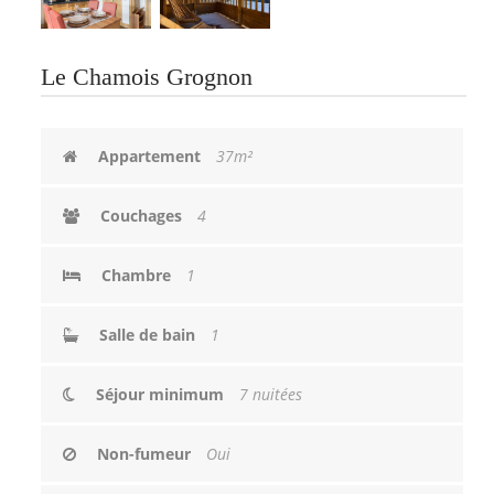
Le Chamois Grognon
Appartement
37m²
Couchages
4
Chambre
1
Salle de bain
1
Séjour minimum
7 nuitées
Non-fumeur
Oui