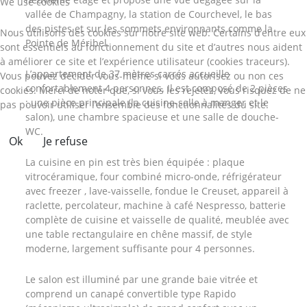
We use cookies
vallée de Champagny, la station de Courchevel, le bas
des pistes et sur les sommets environnants comme la
Nous utilisons des cookies sur notre site web. Certains d’entre eux
Pointe de Méribel.
sont essentiels au fonctionnement du site et d’autres nous aident
à améliorer ce site et l’expérience utilisateur (cookies traceurs).
L’appartement de 37 mètres carrés accueille
Vous pouvez décider vous-même si vous autorisez ou non ces
confortablement 4 personnes. Il est composé de 2 pièces
cookies. Merci de noter que, si vous les rejetez, vous risquez de ne
: une pièce principale (la cuisine-salle à manger et le
pas pouvoir utiliser l’ensemble des fonctionnalités du site.
salon), une chambre spacieuse et une salle de douche-
WC.
Ok
Je refuse
La cuisine en pin est très bien équipée : plaque
vitrocéramique, four combiné micro-onde, réfrigérateur
avec freezer , lave-vaisselle, fondue le Creuset, appareil à
raclette, percolateur, machine à café Nespresso, batterie
complète de cuisine et vaisselle de qualité, meublée avec
une table rectangulaire en chêne massif, de style
moderne, largement suffisante pour 4 personnes.
Le salon est illuminé par une grande baie vitrée et
comprend un canapé convertible type Rapido