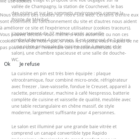
We use cookies
vallée de Champagny, la station de Courchevel, le bas
des pistes et sur les sommets environnants comme la
Nous utilisons des cookies sur notre site web. Certains d’entre eux
Pointe de Méribel.
sont essentiels au fonctionnement du site et d’autres nous aident
à améliorer ce site et l’expérience utilisateur (cookies traceurs).
L’appartement de 37 mètres carrés accueille
Vous pouvez décider vous-même si vous autorisez ou non ces
confortablement 4 personnes. Il est composé de 2 pièces
cookies. Merci de noter que, si vous les rejetez, vous risquez de ne
: une pièce principale (la cuisine-salle à manger et le
pas pouvoir utiliser l’ensemble des fonctionnalités du site.
salon), une chambre spacieuse et une salle de douche-
WC.
Ok
Je refuse
La cuisine en pin est très bien équipée : plaque
vitrocéramique, four combiné micro-onde, réfrigérateur
avec freezer , lave-vaisselle, fondue le Creuset, appareil à
raclette, percolateur, machine à café Nespresso, batterie
complète de cuisine et vaisselle de qualité, meublée avec
une table rectangulaire en chêne massif, de style
moderne, largement suffisante pour 4 personnes.
Le salon est illuminé par une grande baie vitrée et
comprend un canapé convertible type Rapido