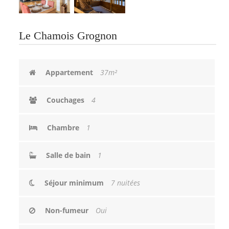
Le Chamois Grognon
Appartement
37m²
Couchages
4
Chambre
1
Salle de bain
1
Séjour minimum
7 nuitées
Non-fumeur
Oui